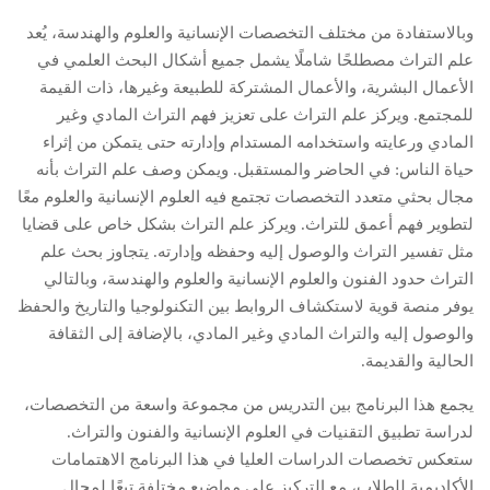
وبالاستفادة من مختلف التخصصات الإنسانية والعلوم والهندسة، يُعد
علم التراث مصطلحًا شاملًا يشمل جميع أشكال البحث العلمي في
الأعمال البشرية، والأعمال المشتركة للطبيعة وغيرها، ذات القيمة
للمجتمع. ويركز علم التراث على تعزيز فهم التراث المادي وغير
المادي ورعايته واستخدامه المستدام وإدارته حتى يتمكن من إثراء
حياة الناس: في الحاضر والمستقبل. ويمكن وصف علم التراث بأنه
مجال بحثي متعدد التخصصات تجتمع فيه العلوم الإنسانية والعلوم معًا
لتطوير فهم أعمق للتراث. ويركز علم التراث بشكل خاص على قضايا
مثل تفسير التراث والوصول إليه وحفظه وإدارته. يتجاوز بحث علم
التراث حدود الفنون والعلوم الإنسانية والعلوم والهندسة، وبالتالي
يوفر منصة قوية لاستكشاف الروابط بين التكنولوجيا والتاريخ والحفظ
والوصول إليه والتراث المادي وغير المادي، بالإضافة إلى الثقافة
الحالية والقديمة.
يجمع هذا البرنامج بين التدريس من مجموعة واسعة من التخصصات،
لدراسة تطبيق التقنيات في العلوم الإنسانية والفنون والتراث.
ستعكس تخصصات الدراسات العليا في هذا البرنامج الاهتمامات
الأكاديمية للطلاب، مع التركيز على مواضيع مختلفة تبعًا لمجال