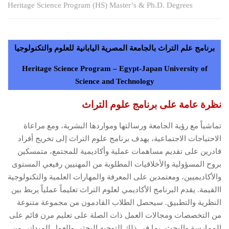
Heritage Science Program (HS) Master’s & Ph.D. Degrees
برنامج علم التراث بالجامعة المصرية اليابانية للعلوم والتكنولوجيا
Heritage Science Program – Egypt-Japan University of
Science and Technology
نظرة عامة على برنامج علوم التراث
تماشياً مع رؤية الجامعة ورسالتها ومواردها البشرية، ومع مراعاة
الاحتياجات الاجتماعية، يهدف برنامج علوم التراث إلى تخريج أفراد
قادرين على تقديم مساهمات عملية وأكاديمية للمجتمع، متمسكين
بروح المسؤولية والأخلاقيات المطلوبة من المهنيين رفيعي المستوى
والأكاديميين، ومعتمدين على المعرفة والمهارات العلمية والتكنولوجية
االقيمة. يقدم البرنامج الأكاديمي لعلوم التراث تعليماً عملياً يربط بين
النظرية والتطبيق. سيحصل الطلاب القادمون من مجموعة متنوعة
من التخصصات ومجالات العمل ذات الصلة على تعليم مرن قائم على
الممارسة والبحث، بما في ذلك التوجيه البحثي والعمل الميداني من