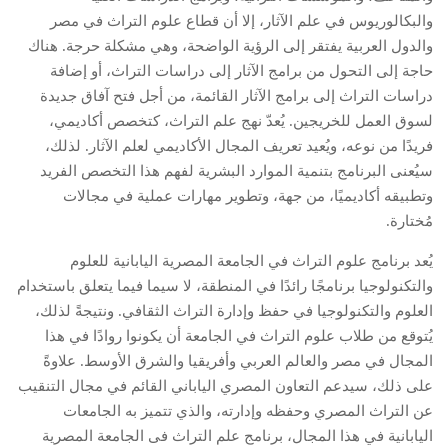
والبكالوريوس في علم الآثار، إلا أن قطاع علوم التراث في مصر
والدول العربية يفتقر إلى الرؤية الواضحة، وهي مشكلة حرجة. هناك
حاجة إلى التحول من برامج الآثار إلى دراسات التراث، أو إضافة
دراسات التراث إلى برامج الآثار القائمة، من أجل فتح آفاق جديدة
لسوق العمل للخريجين. يُعدّ نهج علم التراث، كتخصص أكاديمي،
فريدًا من نوعه، ويُعيد تعريف المجال الأكاديمي لعلم الآثار. لذلك،
سيُعنى البرنامج بتنمية الموارد البشرية لفهم هذا التخصص الفريد
وتطبيقه أكاديميًا، من جهة، وتطوير مهارات عملية في مجالات
مُختارة.
يُعد برنامج علوم التراث في الجامعة المصرية اليابانية للعلوم
والتكنولوجيا برنامجًا رائدًا في المنطقة، لا سيما فيما يتعلق باستخدام
العلوم والتكنولوجيا في حفظ وإدارة التراث الثقافي. ونتيجةً لذلك،
يُتوقع من طلاب علوم التراث في الجامعة أن يكونوا روادًا في هذا
المجال في مصر والعالم العربي وأفريقيا والشرق الأوسط. علاوةً
على ذلك، سيدعم التعاون المصري الياباني القائم في مجال التنقيب
عن التراث المصري وحفظه وإدارته، والذي تتميز به الجامعات
اليابانية في هذا المجال، برنامج علم التراث فى الجامعة المصرية