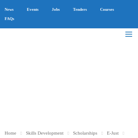
News
Events
Jobs
Tenders
Courses
FAQs
HERITAGE SCIENCE
PROGRAM (HS)
MASTER’S & PH.D.
DEGREES
Home
Skills Development
Scholarships
E-Just