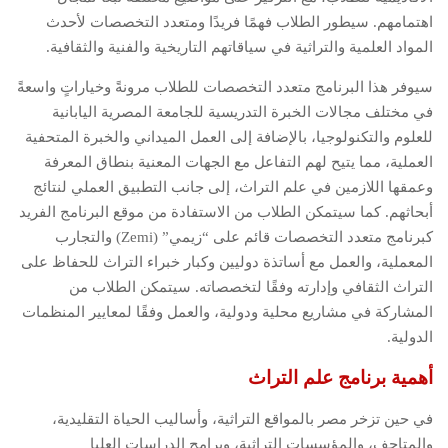
اهتمامهم. سيطور الطلاب فهمًا فريدًا ومتعدد التخصصات لأحدث
المواد العلمية والتراثية في سياقاتهم التاريخية والفنية والثقافية.
سيوفر هذا البرنامج متعدد التخصصات للطلاب مرونةً وخياراتٍ واسعةً
في مختلف مجالات الخبرة التدريسية للجامعة المصرية اليابانية
للعلوم والتكنولوجيا، بالإضافة إلى العمل الميداني والخبرة المتحفية
العملية، مما يتيح لهم التفاعل مع الجهات المعنية بنطاق المعرفة
وعمقها اللازمين في علم التراث، إلى جانب التطبيق العملي لنتائج
أبحاثهم. كما سيتمكن الطلاب من الاستفادة من موقع البرنامج الفريد
كبرنامج متعدد التخصصات قائم على “زيمي” (Zemi) والتجارب
المعملية، والعمل مع أساتذة دوليين وكبار خبراء التراث للحفاظ على
التراث الثقافي وإدارته وفقًا لتخصصاته. سيتمكن الطلاب من
المشاركة في مشاريع محلية ودولية، والعمل وفقًا لمعايير المنظمات
الدولية.
أهمية برنامج علم التراث
في حين تزخر مصر بالمواقع التراثية، وأساليب الحياة التقليدية،
والمتاحف، والمؤسسات التراثية، وبرامج الدراسات العليا