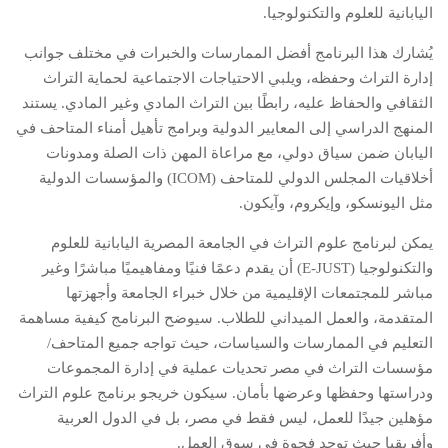
اليابانية للعلوم والتكنولوجيا.
يُشارك هذا البرنامج أفضل الممارسات والخبرات في مختلف جوانب
إدارة التراث وحفظه، ويلبي الاحتياجات الاجتماعية لحماية التراث
الثقافي والحفاظ عليه، رابطًا بين التراث المادي وغير المادي. يستند
المنهج الدراسي إلى المعايير الدولية وبرامج تأهيل أمناء المتاحف في
اليابان ضمن سياق دولي، مع مراعاة المهن ذات الصلة ومدونات
أخلاقيات المجلس الدولي للمتاحف (ICOM) والمؤسسات الدولية
مثل اليونسكو، وإيكروم، وآيكون.
يمكن لبرنامج علوم التراث في الجامعة المصرية اليابانية للعلوم
والتكنولوجيا (E-JUST) أن يقدم دعمًا فنيًا ومفاهيميًا مباشرًا وغير
مباشر للمجتمعات الإقليمية من خلال خبراء الجامعة وأجهزتها
المتقدمة، والعمل الميداني للطلاب. سيوضح البرنامج كيفية مساهمة
التعليم في الممارسات والسياسات، حيث تواجه جميع المتاحف/
مؤسسات التراث في مصر تحديات عملية في إدارة المجموعات
ودراستها وحفظها وعرضها بأمان. سيكون خريجو برنامج علوم التراث
مؤهلين جيدًا للعمل، ليس فقط في مصر، بل في الدول العربية
وأفريقيا حيث توجد فجوة في سوق العمل.