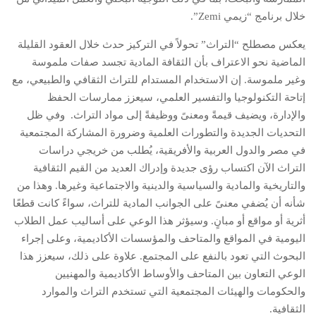
خلال برنامج “زيمي Zemi”.
يعكس مصطلح “التراث” تحولاً في التركيز حدث خلال العقود القليلة
الماضية نحو الاعتراف بأن الثقافة المادية تجسد صفات ملموسة
وغير ملموسة. إن الاستخدام المستدام للتراث الثقافي والطبيعي، مع
إتاحة التكنولوجيا والتفسير العلمي، سيعزز ممارسات الحفظ
والإدارة، ويضيف قيمةً ومعنىً ووظيفةً إلى مواد التراث. وفي ظل
التحديات الجديدة والتطورات العلمية وضرورة المشاركة المجتمعية
في مصر والدول العربية والأفريقية، يُطلب من خريجي دراسات
التراث الآن اكتساب رؤى جديدة وإدراك العديد من القيم الثقافية
والتاريخية والمادية والسياسية والدينية والاجتماعية وغيرها. وهذا من
شأنه أن يُضفي معنىً على الجوانب المادية للتراث، سواءً كانت قطعًا
أثرية أو مواقع أو مبانٍ. وسيؤثر هذا الوعي على أساليب عمل الطلاب
اليومية في المواقع والمتاحف والمؤسسات الأكاديمية، وعلى إجراء
البحوث التي تعود بالنفع على المجتمع. علاوة على ذلك، سيعزز هذا
الوعي التعاون بين المتاحف والأوساط الأكاديمية والمهنيين
والحكومات والهيئات المجتمعية التي تستخدم التراث والموارد
الثقافية.