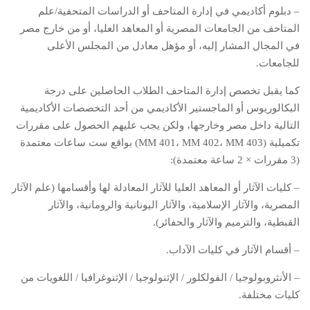
– دبلوم أكاديمي في إدارة المتاحف أو الدراسات المتحفية/علم
المتاحف من الجامعات المصرية أو المعاهد العليا، أو من خارج مصر
في المجال المشار إليه، أو مؤهل معادل من المجلس الأعلى
للجامعات.
كما يقبل تخصص إدارة المتاحف الطلاب الحاصلين على درجة
البكالوريوس أو الماجستير الأكاديمي من أحد التخصصات الأكاديمية
التالية داخل مصر وخارجها، ولكن يجب عليهم الحصول على مقررات
تكميلية (MM 401، MM 402، MM 403) بواقع ست ساعات معتمدة
(3 مقررات × 2 ساعة معتمدة):
– كليات الآثار أو المعاهد العليا للآثار المعادلة لها وأقسامها (علم الآثار
المصرية، والآثار الإسلامية، والآثار اليونانية والرومانية، والآثار
القبطية، والترميم والآثار والحفائر).
– أقسام الآثار في كليات الآداب.
– الأنثروبولوجيا / الفولكلور / الإثنولوجيا / الإثنوغرافيا / اللغويات من
كليات مختلفة.